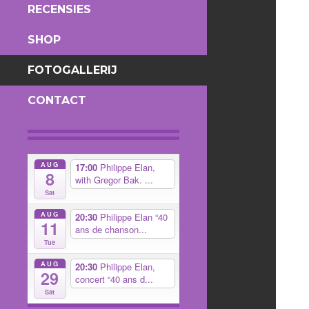
RECENSIES
SHOP
FOTOGALLERIJ
CONTACT
AUG
17:00
Philippe Elan,
8
with Gregor Bak. ...
Sat
AUG
20:30
Philippe Elan “40
11
ans de chanson...
Tue
AUG
20:30
Philippe Elan,
29
concert “40 ans d...
Sat