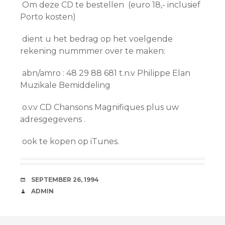
Om deze CD te bestellen (euro 18,- inclusief
Porto kosten)
dient u het bedrag op het voelgende
rekening nummmer over te maken:
abn/amro : 48 29 88 681 t.n.v Philippe Elan
Muzikale Bemiddeling
o.v.v CD Chansons Magnifiques plus uw
adresgegevens .
ook te kopen op iTunes.
DATE
SEPTEMBER 26, 1994
AUTHOR
ADMIN