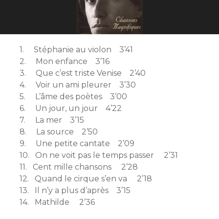
1. Stéphanie au violon 3’41
2. Mon enfance 3’16
3. Que c’est triste Venise 2’40
4. Voir un ami pleurer 3’30
5. L’âme des poètes 3’00
6. Un jour, un jour 4’22
7. La mer 3’15
8. La source 2’50
9. Une petite cantate 2’09
10. On ne voit pas le temps passer 2’31
11. Cent mille chansons 2’28
12. Quand le cirque s’en va 2’18
13. Il n’y a plus d’après 3’15
14. Mathilde 2’36