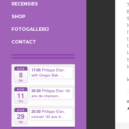
RECENSIES
SHOP
FOTOGALLERIJ
CONTACT
1
AUG
17:00
Philippe Elan,
8
with Gregor Bak. ...
Sat
AUG
20:30
Philippe Elan “40
11
ans de chanson...
Tue
AUG
20:30
Philippe Elan,
29
concert “40 ans d...
Sat