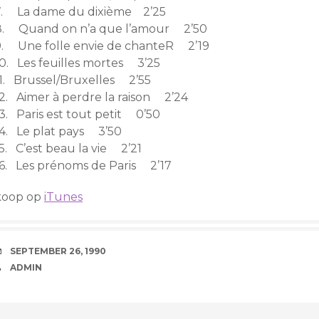
7. La dame du dixième 2’25
8. Quand on n’a que l’amour 2’50
9. Une folle envie de chanteR 2’19
10. Les feuilles mortes 3’25
11. Brussel/Bruxelles 2’55
12. Aimer à perdre la raison 2’24
13. Paris est tout petit 0’50
14. Le plat pays 3’50
5. C’est beau la vie 2’21
16. Les prénoms de Paris 2’17
koop op
iTunes
DATE
SEPTEMBER 26, 1990
AUTHOR
ADMIN