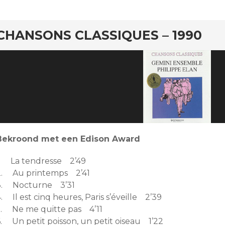
rd
CHANSONS CLASSIQUES – 1990
Bekroond met een Edison Award
1. La tendresse 2’49
2. Au printemps 2’41
3. Nocturne 3’31
. Il est cinq heures, Paris s’éveille 2’39
5. Ne me quitte pas 4’11
6. Un petit poisson, un petit oiseau 1’22